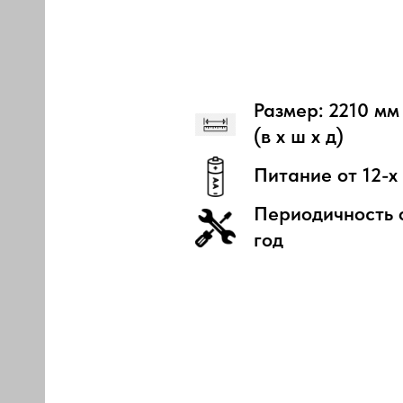
Размер: 2210 мм
(в х ш х д)
Питание от 12-х
Периодичность о
год