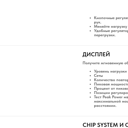
Кнопочные регуля
рук.
Меняйте
нагрузку
Удобные регулято
перегрузки.
ДИСПЛЕЙ
Получите мгновенную об
Уровень нагрузки 
Сеты
Количество повто
Пиковая мощность
Процент от пиков
Позиции регулиро
Тест Peak Power н
максимальной мо
расстоянии.
CHIP SYSTEM 