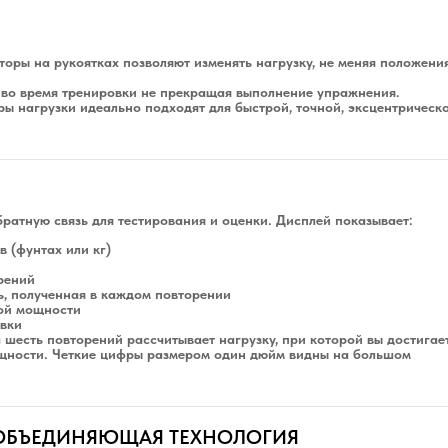
торы на рукоятках позволяют изменять нагрузку, не меняя положени
 во время тренировки не прекращая выполнение упражнения.
ры нагрузки идеально подходят для быстрой, точной, эксцентрическ
ратную связь для тестирования и оценки. Дисплей показывает:
в (фунтах или кг)
рений
, полученная в каждом повторении
ой мощности
вки
а шесть повторений рассчитывает нагрузку, при которой вы достигае
щности. Четкие цифры размером один дюйм видны на большом
И ОБЪЕДИНЯЮЩАЯ ТЕХНОЛОГИЯ