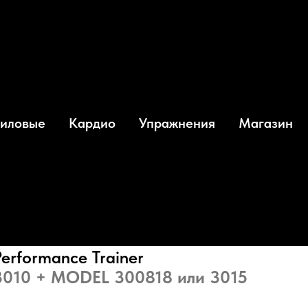
k Performance Trainer
вый
иловые
Кардио
Упражнения
Магазин
жер Keiser
Pack
Performance Trainer
010 + MODEL 300818 или 3015