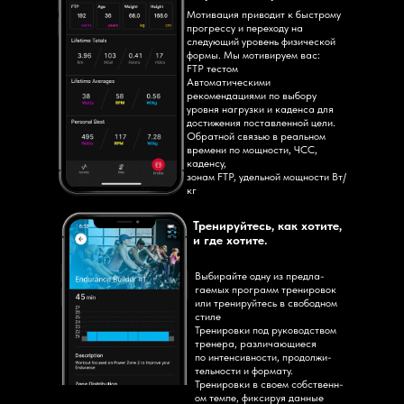
Мотивация приводит к быстрому
прогрессу и переходу на
следующий уровень физической
формы. Мы мотивируем вас:
FTP тестом
Автоматическими
рекомендациями по выбору
уровня нагрузки и каденса для
достижения поставленной цели.
Обратной связью в реальном
времени по мощности, ЧСС,
каденсу,
зонам FTP, удельной мощности Вт/
кг
Тренируйтесь, как хотите,
и где хотите.
Выбирайте одну из предла-
гаемых программ тренировок
или тренируйтесь в свободном
стиле
Тренировки под руководством
тренера, различающиеся
по интенсивности, продолжи-
тельности и формату.
Тренировки в своем собственн-
ом темпе, фиксируя данные