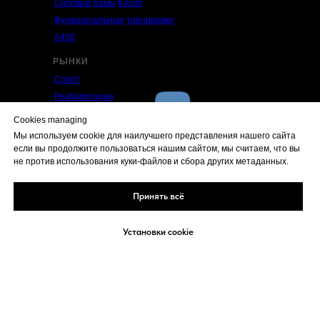
Силовые рамы
Keiser
Функциональные
тренировки
А400
РЫНКИ
Спорт
Реабилитация
Старший возраст
Cookies managing
Фитнес клубы
Мы используем cookie для наилучшего представления нашего сайта
Тестирование
если вы продолжите пользоваться нашим сайтом, мы считаем, что вы
не против использования куки-файлов и сбора других метаданных.
ПОДДЕРЖКА
Упражнения Functional Trainer
Принять всё
Упражнения Performance Trainer
Упражнения Силовые рамы
Установки cookie
Упражнения Squat
Политика персональных данных
НАВЕРХ