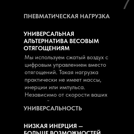
ПНЕВМАТИЧЕСКАЯ НАГРУЗКА
УНИВЕРСАЛЬНАЯ
АЛЬТЕРНАТИВА ВЕСОВЫМ
ОТЯГОЩЕНИЯМ
Tilda Publishing
Мы используем сжатый воздух с
цифровым управлением вместо
Tilda Publishing
отягощений. Такая нагрузка
практически не имеет массы,
инерции или импульса.
ПРЕИМУЩЕСТВА 
Независимо от скорости ваших
Певмотехнология
движений, вы не сможете
УНИВЕРСАЛЬНОСТЬ
Keiser
«забросить» её и не потребуется
замедлять её в конце движения..
Сила
НИЗКАЯ ИНЕРЦИЯ —
БОЛЬШЕ ВОЗМОЖНОСТЕЙ
Скорость