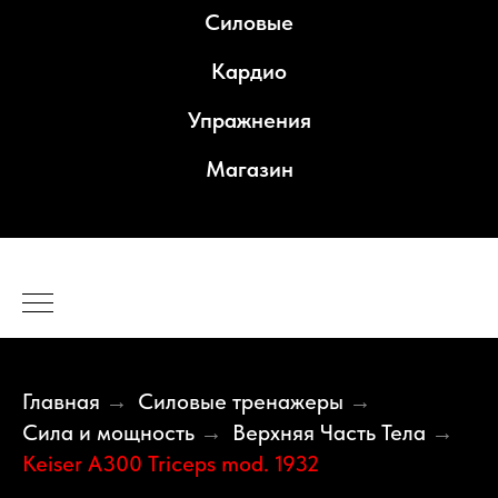
Силовые
Кардио
МОДЕЛЬ 1932
Упражнения
A300 TRICEPS
Магазин
ГИБЧЕ.
ЭФФЕКТИВНЕЕ.
БЕЗОПАСНЕЕ.
ЛУЧШИЙ
Главная
Силовые тренажеры
→
→
Сила и мощность
Верхняя Часть Тела
→
→
ТРЕНАЖЕР ДЛЯ
Keiser A300 Triceps mod. 1932