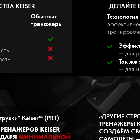
Ti
ТВА KEISER
ДЕЛАЙТЕ 
Обычные
Технология 
тренажеры
эффективне
тренировоч
а
Эффект
сть
—
для 
сть
Так же
— для 
«ДРУГИЕ СТР
рузки" Keiser™ (PRT)
ТРЕНАЖЕРЫ 
РЕНАЖЕРОВ KEISER
СОЗДАЁМ СВ
ОДАРЯ
МИНИМАЛЬНОЙ
САМОЛЁТЫ —