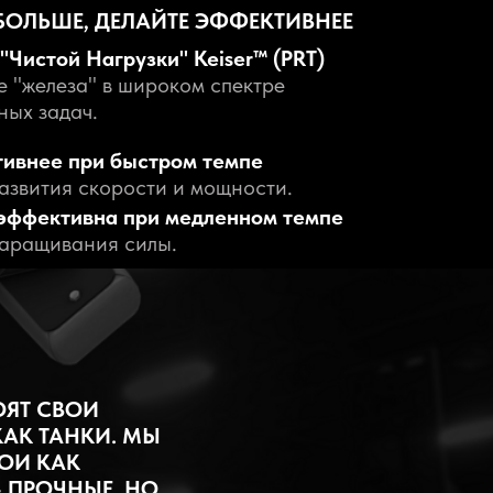
lda Publishing
БОЛЬШЕ, ДЕЛАЙТЕ ЭФФЕКТИВНЕЕ
"Чистой Нагрузки" Keiser™ (PRT)
е "железа" в широком спектре
ных задач.
ивнее при быстром темпе
развития скорости и мощности.
 эффективна при медленном темпе
наращивания силы.
ОЯТ СВОИ
КАК ТАНКИ. МЫ
ОИ КАК
 ПРОЧНЫЕ, НО