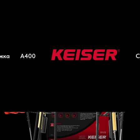
Сила и мощность
Нижняя Часть Тела
Ke
→
→
жка
A400
С